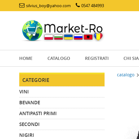
silvius_boy@yahoo.com
0547 484993
HOME
CATALOGO
REGISTRATI
CHI SI
catalogo
CATEGORIE
VINI
BEVANDE
ANTIPASTI PRIMI
SECONDI
NIGIRI