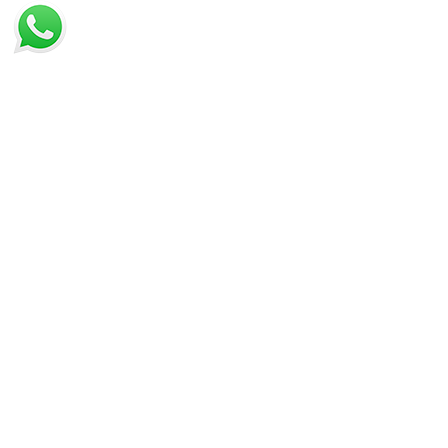
IN PROMOZIONE
ULTIMI ARRIVI
LISTA DEI PREFERITI
VISTI DI RECENTE
PAGAMENTO
TRASPORTO
CONDIZIONI DI VENDITA
DIRITTO DI RECESSO
PRIVACY
COOKIE
GESTISCI COOKIE