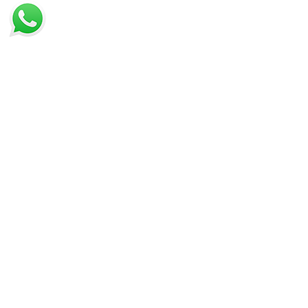
IN PROMOZIONE
ULTIMI ARRIVI
LISTA DEI PREFERITI
VISTI DI RECENTE
PAGAMENTO
TRASPORTO
CONDIZIONI DI VENDITA
DIRITTO DI RECESSO
PRIVACY
COOKIE
GESTISCI COOKIE