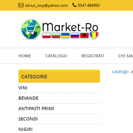
silvius_boy@yahoo.com
0547 484993
HOME
CATALOGO
REGISTRATI
CHI SI
catalogo
CATEGORIE
VINI
BEVANDE
ANTIPASTI PRIMI
SECONDI
NIGIRI