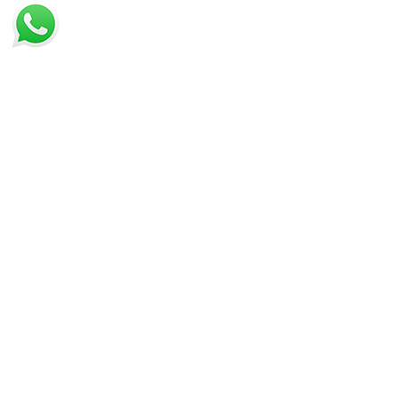
IN PROMOZIONE
ULTIMI ARRIVI
LISTA DEI PREFERITI
VISTI DI RECENTE
PAGAMENTO
TRASPORTO
CONDIZIONI DI VENDITA
DIRITTO DI RECESSO
PRIVACY
COOKIE
GESTISCI COOKIE